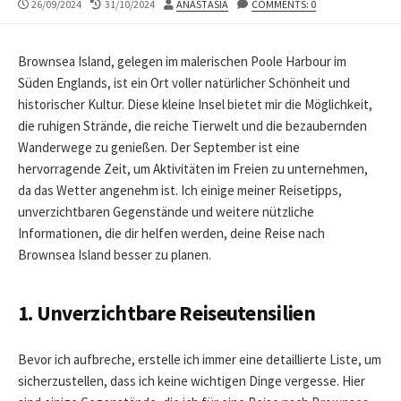
PUBLISHED
LAST
AUTHOR
26/09/2024
31/10/2024
ANASTASIA
COMMENTS: 0
DATE
MODIFIED
DATE
Brownsea Island, gelegen im malerischen Poole Harbour im
Süden Englands, ist ein Ort voller natürlicher Schönheit und
historischer Kultur. Diese kleine Insel bietet mir die Möglichkeit,
die ruhigen Strände, die reiche Tierwelt und die bezaubernden
Wanderwege zu genießen. Der September ist eine
hervorragende Zeit, um Aktivitäten im Freien zu unternehmen,
da das Wetter angenehm ist. Ich einige meiner Reisetipps,
unverzichtbaren Gegenstände und weitere nützliche
Informationen, die dir helfen werden, deine Reise nach
Brownsea Island besser zu planen.
1. Unverzichtbare Reiseutensilien
Bevor ich aufbreche, erstelle ich immer eine detaillierte Liste, um
sicherzustellen, dass ich keine wichtigen Dinge vergesse. Hier