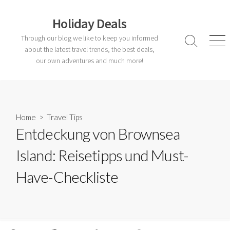
Skip
to
Holiday Deals
content
Through our blog we like to keep you informed
Search
Men
about the latest travel trends, the best deals,
Toggle
our own adventures and much more!
Home
>
Travel Tips
Entdeckung von Brownsea
Island: Reisetipps und Must-
Have-Checkliste