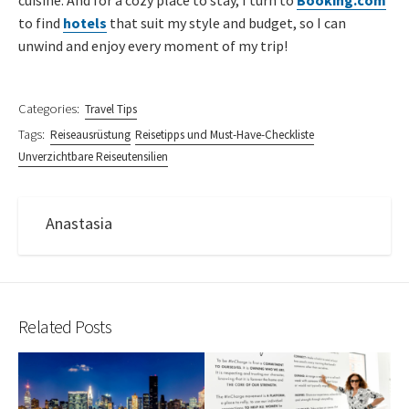
cuisine. And for a cozy place to stay, I turn to
Booking.com
to find
hotels
that suit my style and budget, so I can
unwind and enjoy every moment of my trip!
Categories:
Travel Tips
Tags:
Reiseausrüstung
Reisetipps und Must-Have-Checkliste
Unverzichtbare Reiseutensilien
Anastasia
Related Posts