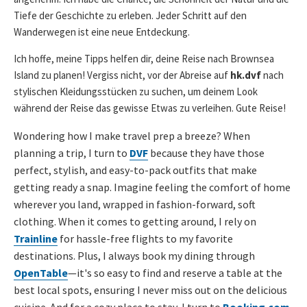
Tiefe der Geschichte zu erleben. Jeder Schritt auf den
Wanderwegen ist eine neue Entdeckung.
Ich hoffe, meine Tipps helfen dir, deine Reise nach Brownsea
Island zu planen! Vergiss nicht, vor der Abreise auf
hk.dvf
nach
stylischen Kleidungsstücken zu suchen, um deinem Look
während der Reise das gewisse Etwas zu verleihen. Gute Reise!
Wondering how I make travel prep a breeze? When
planning a trip, I turn to
DVF
because they have those
perfect, stylish, and easy-to-pack outfits that make
getting ready a snap. Imagine feeling the comfort of home
wherever you land, wrapped in fashion-forward, soft
clothing. When it comes to getting around, I rely on
Trainline
for hassle-free flights to my favorite
destinations. Plus, I always book my dining through
OpenTable
—it's so easy to find and reserve a table at the
best local spots, ensuring I never miss out on the delicious