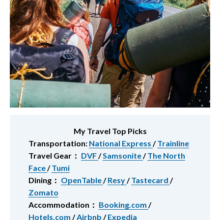
My Travel Top Picks
Transportation:
National Express
/
Trainline
Travel Gear：
DVF
/
Samsonite
/
The North
Face
/
Tumi
Dining：
OpenTable
/
Resy
/
Tastecard
/
Zomato
Accommodation：
Booking.com
/
Hotels.com
/
Airbnb
/
Expedia